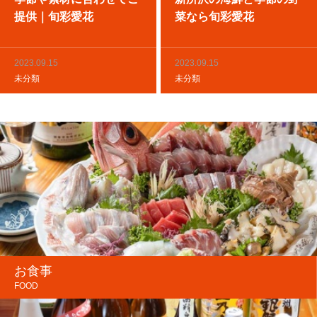
提供｜旬彩愛花
菜なら旬彩愛花
2023.09.15
2023.09.15
未分類
未分類
お食事
FOOD